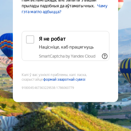
Нам вельмі шкада, але запыты з вашай
прылады падобныя да аўтаматычных.
Чаму
гэта магло адбыцца?
Я не робат
Націсніце, каб працягнуць
SmartCaptcha by Yandex Cloud
Калі ў вас узніклі праблемы, калі ласка,
скарыстайце
формай зваротнай сувязі
9180045467363229538
:
1786060779