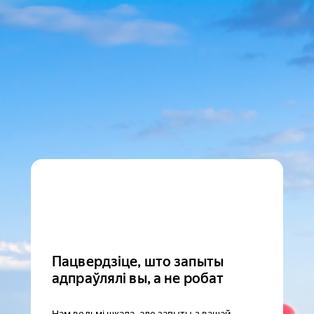
Пацвердзіце, што запыты
адпраўлялі вы, а не робат