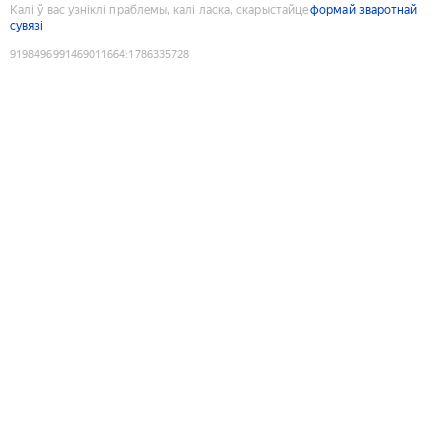
Калі ў вас узніклі праблемы, калі ласка, скарыстайце
формай зваротнай
сувязі
9198496991469011664
:
1786335728