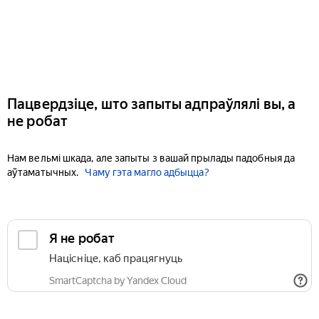
Пацвердзіце, што запыты адпраўлялі вы, а
не робат
Нам вельмі шкада, але запыты з вашай прылады падобныя да
аўтаматычных.
Чаму гэта магло адбыцца?
Я не робат
Націсніце, каб працягнуць
SmartCaptcha by Yandex Cloud