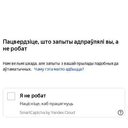
Пацвердзіце, што запыты адпраўлялі вы, а
не робат
Нам вельмі шкада, але запыты з вашай прылады падобныя да
аўтаматычных.
Чаму гэта магло адбыцца?
Я не робат
Націсніце, каб працягнуць
SmartCaptcha by Yandex Cloud