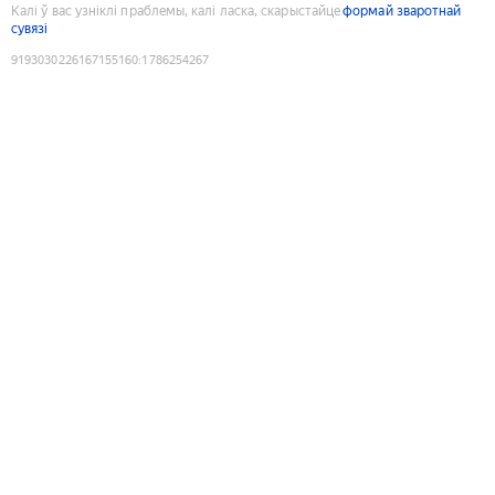
Калі ў вас узніклі праблемы, калі ласка, скарыстайце
формай зваротнай
сувязі
9193030226167155160
:
1786254267