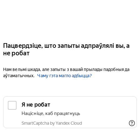
Пацвердзіце, што запыты адпраўлялі вы, а
не робат
Нам вельмі шкада, але запыты з вашай прылады падобныя да
аўтаматычных.
Чаму гэта магло адбыцца?
Я не робат
Націсніце, каб працягнуць
SmartCaptcha by Yandex Cloud