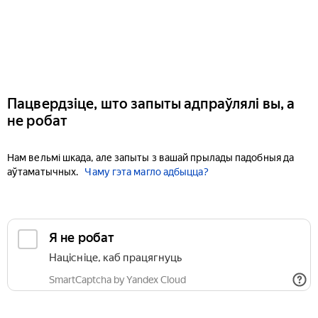
Пацвердзіце, што запыты адпраўлялі вы, а
не робат
Нам вельмі шкада, але запыты з вашай прылады падобныя да
аўтаматычных.
Чаму гэта магло адбыцца?
Я не робат
Націсніце, каб працягнуць
SmartCaptcha by Yandex Cloud