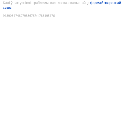
Калі ў вас узніклі праблемы, калі ласка, скарыстайце
формай зваротнай
сувязі
9189064746279386767
:
1786195176