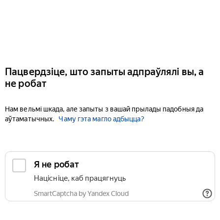
Пацвердзіце, што запыты адпраўлялі вы, а
не робат
Нам вельмі шкада, але запыты з вашай прылады падобныя да
аўтаматычных.
Чаму гэта магло адбыцца?
Я не робат
Націсніце, каб працягнуць
SmartCaptcha by Yandex Cloud