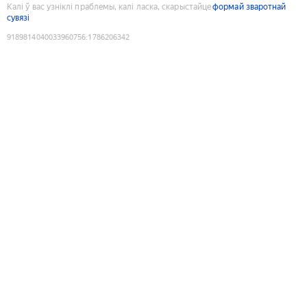
Калі ў вас узніклі праблемы, калі ласка, скарыстайце
формай зваротнай
сувязі
9189814040033960756
:
1786206342