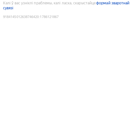
Калі ў вас узніклі праблемы, калі ласка, скарыстайце
формай зваротнай
сувязі
9184145012638746420
:
1786121867