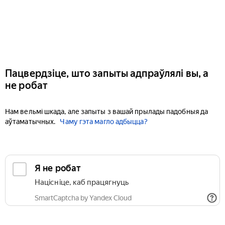
Пацвердзіце, што запыты адпраўлялі вы, а
не робат
Нам вельмі шкада, але запыты з вашай прылады падобныя да
аўтаматычных.
Чаму гэта магло адбыцца?
Я не робат
Націсніце, каб працягнуць
SmartCaptcha by Yandex Cloud