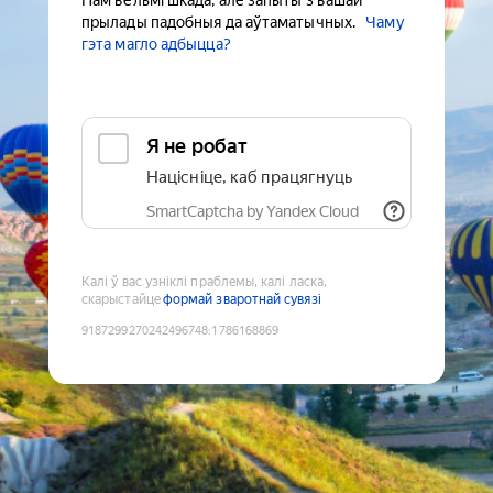
Нам вельмі шкада, але запыты з вашай
прылады падобныя да аўтаматычных.
Чаму
гэта магло адбыцца?
Я не робат
Націсніце, каб працягнуць
SmartCaptcha by Yandex Cloud
Калі ў вас узніклі праблемы, калі ласка,
скарыстайце
формай зваротнай сувязі
9187299270242496748
:
1786168869