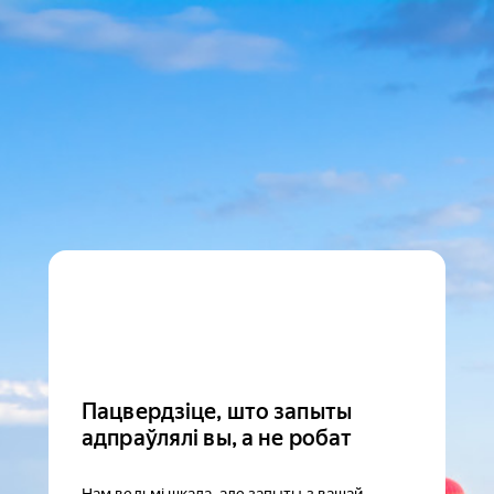
Пацвердзіце, што запыты
адпраўлялі вы, а не робат