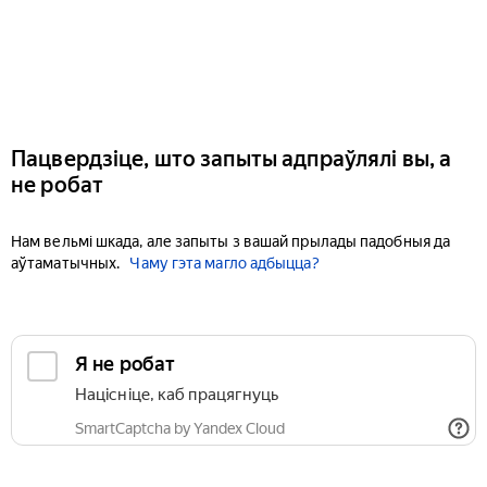
Пацвердзіце, што запыты адпраўлялі вы, а
не робат
Нам вельмі шкада, але запыты з вашай прылады падобныя да
аўтаматычных.
Чаму гэта магло адбыцца?
Я не робат
Націсніце, каб працягнуць
SmartCaptcha by Yandex Cloud