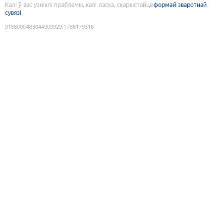
Калі ў вас узніклі праблемы, калі ласка, скарыстайце
формай зваротнай
сувязі
9188000483044909929
:
1786179318