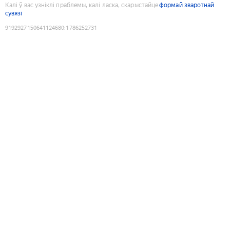
Калі ў вас узніклі праблемы, калі ласка, скарыстайце
формай зваротнай
сувязі
9192927150641124680
:
1786252731