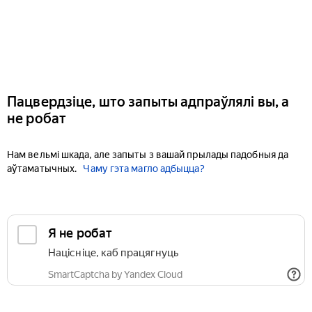
Пацвердзіце, што запыты адпраўлялі вы, а
не робат
Нам вельмі шкада, але запыты з вашай прылады падобныя да
аўтаматычных.
Чаму гэта магло адбыцца?
Я не робат
Націсніце, каб працягнуць
SmartCaptcha by Yandex Cloud