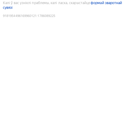
Калі ў вас узніклі праблемы, калі ласка, скарыстайце
формай зваротнай
сувязі
9181954496169960121
:
1786089225