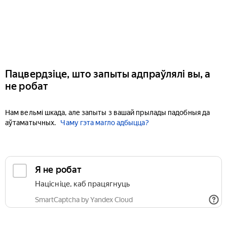
Пацвердзіце, што запыты адпраўлялі вы, а
не робат
Нам вельмі шкада, але запыты з вашай прылады падобныя да
аўтаматычных.
Чаму гэта магло адбыцца?
Я не робат
Націсніце, каб працягнуць
SmartCaptcha by Yandex Cloud