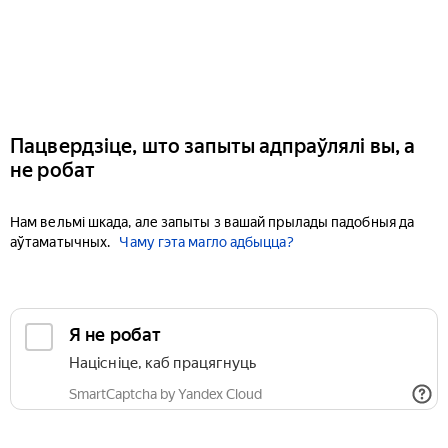
Пацвердзіце, што запыты адпраўлялі вы, а
не робат
Нам вельмі шкада, але запыты з вашай прылады падобныя да
аўтаматычных.
Чаму гэта магло адбыцца?
Я не робат
Націсніце, каб працягнуць
SmartCaptcha by Yandex Cloud