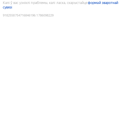
Калі ў вас узніклі праблемы, калі ласка, скарыстайце
формай зваротнай
сувязі
9182558754716846196
:
1786098229