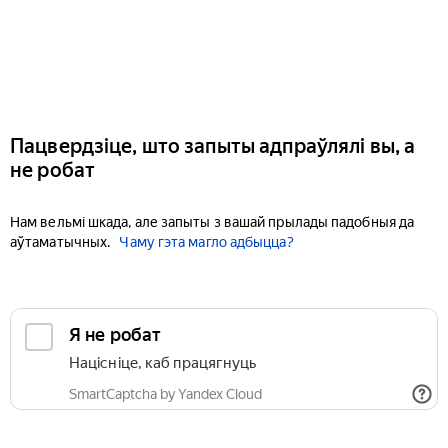
Пацвердзіце, што запыты адпраўлялі вы, а
не робат
Нам вельмі шкада, але запыты з вашай прылады падобныя да
аўтаматычных.
Чаму гэта магло адбыцца?
Я не робат
Націсніце, каб працягнуць
SmartCaptcha by Yandex Cloud