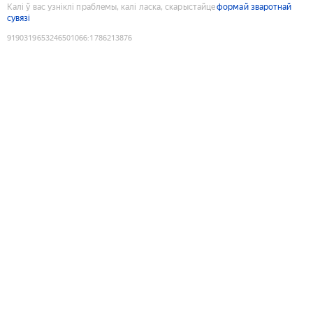
Калі ў вас узніклі праблемы, калі ласка, скарыстайце
формай зваротнай
сувязі
9190319653246501066
:
1786213876