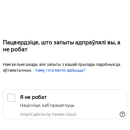
Пацвердзіце, што запыты адпраўлялі вы, а
не робат
Нам вельмі шкада, але запыты з вашай прылады падобныя да
аўтаматычных.
Чаму гэта магло адбыцца?
Я не робат
Націсніце, каб працягнуць
SmartCaptcha by Yandex Cloud