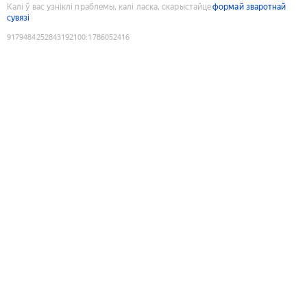
Калі ў вас узніклі праблемы, калі ласка, скарыстайце
формай зваротнай
сувязі
9179484252843192100
:
1786052416