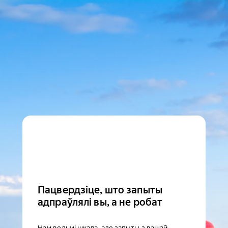
Пацвердзіце, што запыты
адпраўлялі вы, а не робат