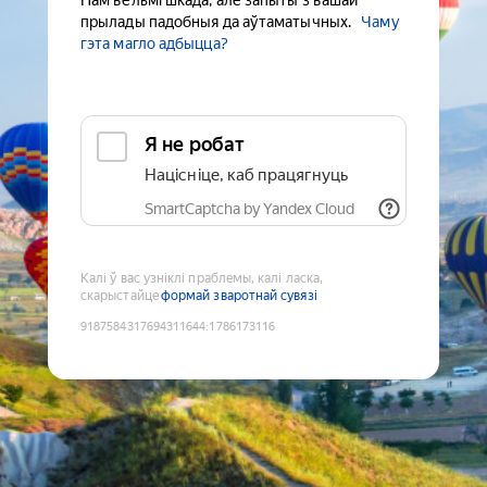
Нам вельмі шкада, але запыты з вашай
прылады падобныя да аўтаматычных.
Чаму
гэта магло адбыцца?
Я не робат
Націсніце, каб працягнуць
SmartCaptcha by Yandex Cloud
Калі ў вас узніклі праблемы, калі ласка,
скарыстайце
формай зваротнай сувязі
9187584317694311644
:
1786173116