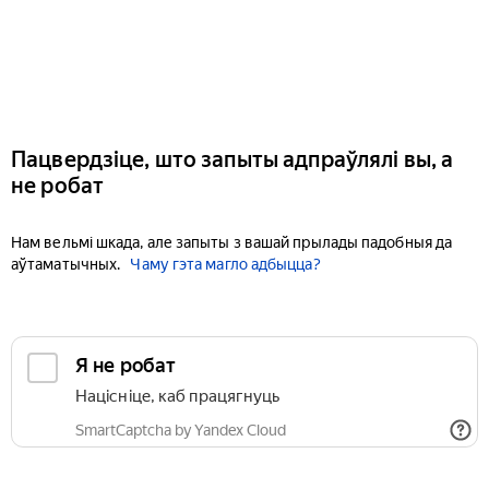
Пацвердзіце, што запыты адпраўлялі вы, а
не робат
Нам вельмі шкада, але запыты з вашай прылады падобныя да
аўтаматычных.
Чаму гэта магло адбыцца?
Я не робат
Націсніце, каб працягнуць
SmartCaptcha by Yandex Cloud