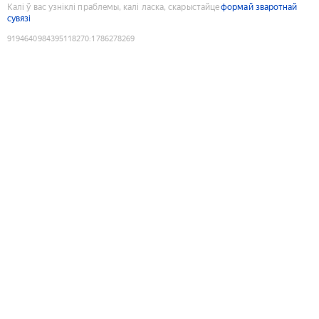
Калі ў вас узніклі праблемы, калі ласка, скарыстайце
формай зваротнай
сувязі
9194640984395118270
:
1786278269