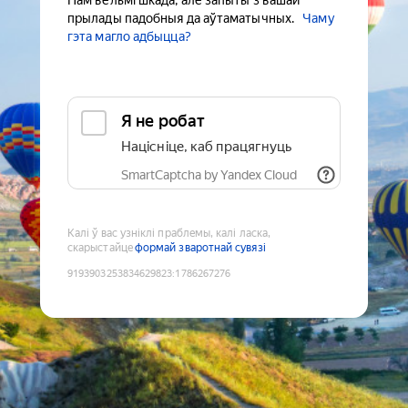
Нам вельмі шкада, але запыты з вашай
прылады падобныя да аўтаматычных.
Чаму
гэта магло адбыцца?
Я не робат
Націсніце, каб працягнуць
SmartCaptcha by Yandex Cloud
Калі ў вас узніклі праблемы, калі ласка,
скарыстайце
формай зваротнай сувязі
9193903253834629823
:
1786267276