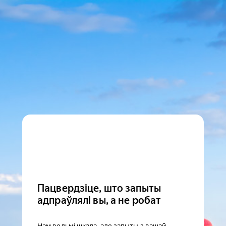
Пацвердзіце, што запыты
адпраўлялі вы, а не робат