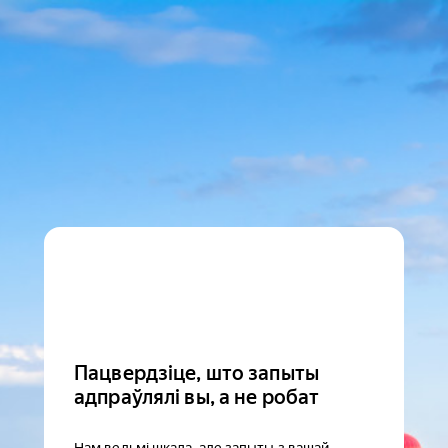
Пацвердзіце, што запыты
адпраўлялі вы, а не робат