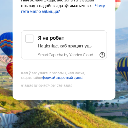
Нам вельмі шкада, але запыты з вашай
прылады падобныя да аўтаматычных.
Чаму
гэта магло адбыцца?
Я не робат
Націсніце, каб працягнуць
SmartCaptcha by Yandex Cloud
Калі ў вас узніклі праблемы, калі ласка,
скарыстайце
формай зваротнай сувязі
9188639481904507429
:
1786188839