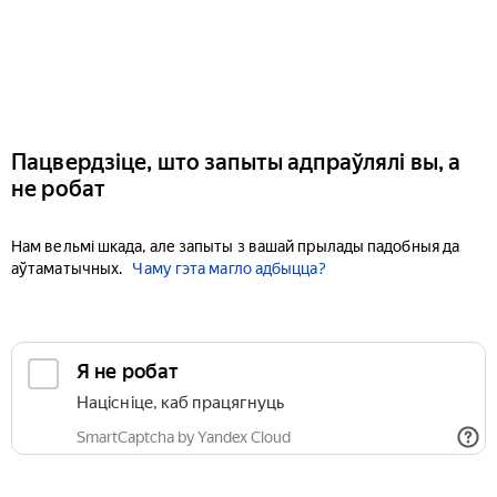
Пацвердзіце, што запыты адпраўлялі вы, а
не робат
Нам вельмі шкада, але запыты з вашай прылады падобныя да
аўтаматычных.
Чаму гэта магло адбыцца?
Я не робат
Націсніце, каб працягнуць
SmartCaptcha by Yandex Cloud