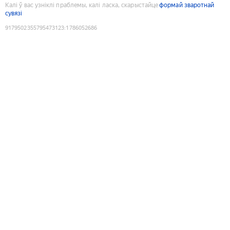
Калі ў вас узніклі праблемы, калі ласка, скарыстайце
формай зваротнай
сувязі
9179502355795473123
:
1786052686