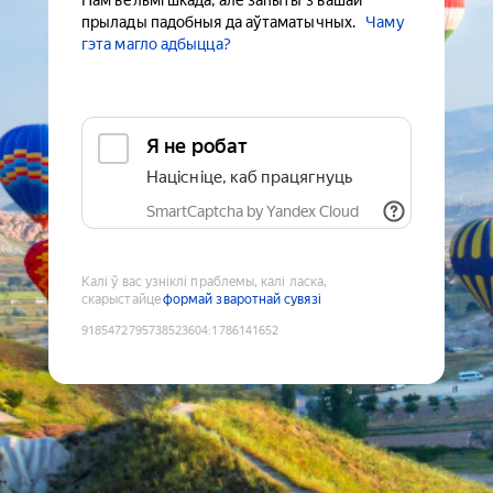
Нам вельмі шкада, але запыты з вашай
прылады падобныя да аўтаматычных.
Чаму
гэта магло адбыцца?
Я не робат
Націсніце, каб працягнуць
SmartCaptcha by Yandex Cloud
Калі ў вас узніклі праблемы, калі ласка,
скарыстайце
формай зваротнай сувязі
9185472795738523604
:
1786141652