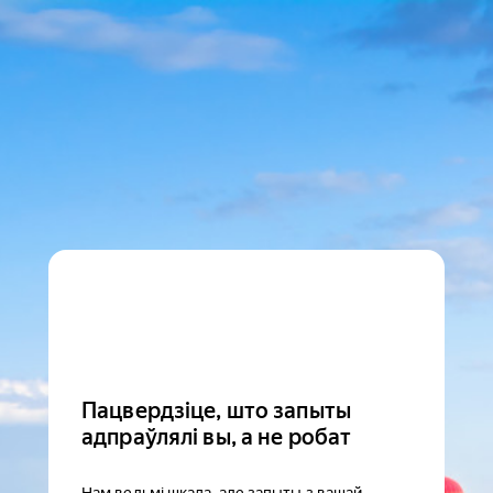
Пацвердзіце, што запыты
адпраўлялі вы, а не робат