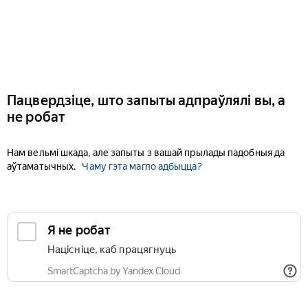
Пацвердзіце, што запыты адпраўлялі вы, а
не робат
Нам вельмі шкада, але запыты з вашай прылады падобныя да
аўтаматычных.
Чаму гэта магло адбыцца?
Я не робат
Націсніце, каб працягнуць
SmartCaptcha by Yandex Cloud