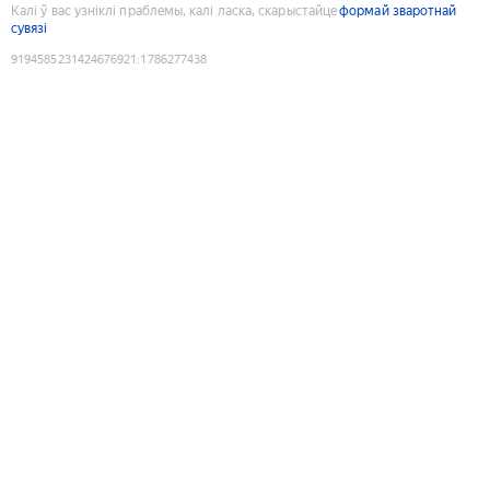
Калі ў вас узніклі праблемы, калі ласка, скарыстайце
формай зваротнай
сувязі
9194585231424676921
:
1786277438