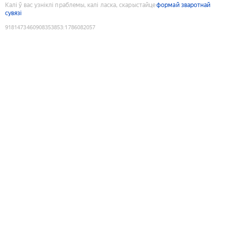
Калі ў вас узніклі праблемы, калі ласка, скарыстайце
формай зваротнай
сувязі
9181473460908353853
:
1786082057