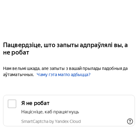
Пацвердзіце, што запыты адпраўлялі вы, а
не робат
Нам вельмі шкада, але запыты з вашай прылады падобныя да
аўтаматычных.
Чаму гэта магло адбыцца?
Я не робат
Націсніце, каб працягнуць
SmartCaptcha by Yandex Cloud