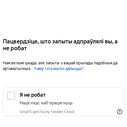
Пацвердзіце, што запыты адпраўлялі вы, а
не робат
Нам вельмі шкада, але запыты з вашай прылады падобныя да
аўтаматычных.
Чаму гэта магло адбыцца?
Я не робат
Націсніце, каб працягнуць
SmartCaptcha by Yandex Cloud