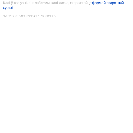
Калі ў вас узніклі праблемы, калі ласка, скарыстайце
формай зваротнай
сувязі
9202138135895399142
:
1786389985