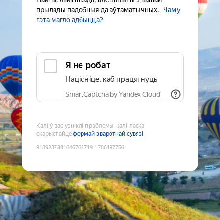
Нам вельмі шкада, але запыты з вашай
прылады падобныя да аўтаматычных.
Чаму
гэта магло адбыцца?
Я не робат
Націсніце, каб працягнуць
SmartCaptcha by Yandex Cloud
Калі ў вас узніклі праблемы, калі ласка,
скарыстайце
формай зваротнай сувязі
9189237881646764719
:
1786197756