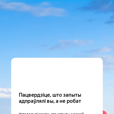
Пацвердзіце, што запыты
адпраўлялі вы, а не робат