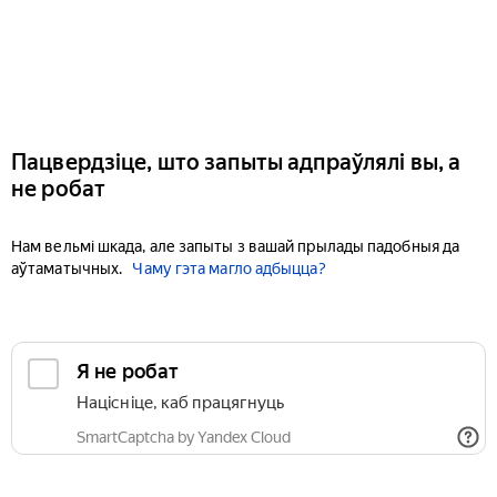
Пацвердзіце, што запыты адпраўлялі вы, а
не робат
Нам вельмі шкада, але запыты з вашай прылады падобныя да
аўтаматычных.
Чаму гэта магло адбыцца?
Я не робат
Націсніце, каб працягнуць
SmartCaptcha by Yandex Cloud