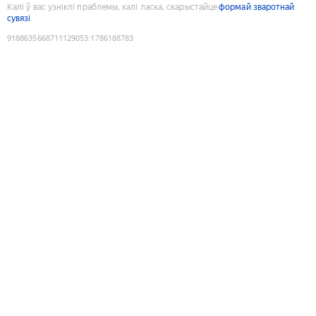
Калі ў вас узніклі праблемы, калі ласка, скарыстайце
формай зваротнай
сувязі
9188635668711129053
:
1786188783