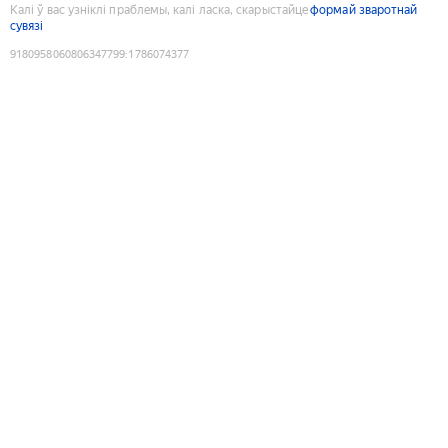
Калі ў вас узніклі праблемы, калі ласка, скарыстайце
формай зваротнай
сувязі
9180958060806347799
:
1786074377