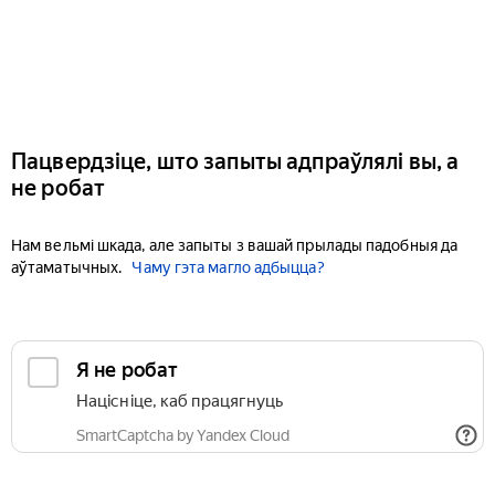
Пацвердзіце, што запыты адпраўлялі вы, а
не робат
Нам вельмі шкада, але запыты з вашай прылады падобныя да
аўтаматычных.
Чаму гэта магло адбыцца?
Я не робат
Націсніце, каб працягнуць
SmartCaptcha by Yandex Cloud