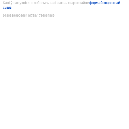
Калі ў вас узніклі праблемы, калі ласка, скарыстайце
формай зваротнай
сувязі
9180319990866416758
:
1786064869