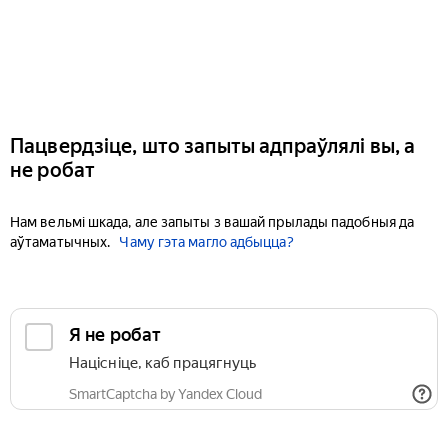
Пацвердзіце, што запыты адпраўлялі вы, а
не робат
Нам вельмі шкада, але запыты з вашай прылады падобныя да
аўтаматычных.
Чаму гэта магло адбыцца?
Я не робат
Націсніце, каб працягнуць
SmartCaptcha by Yandex Cloud