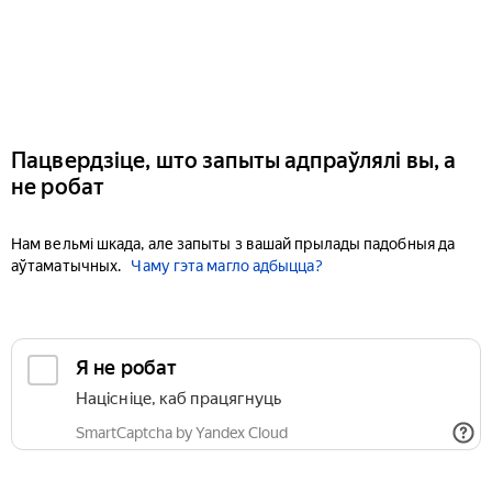
Пацвердзіце, што запыты адпраўлялі вы, а
не робат
Нам вельмі шкада, але запыты з вашай прылады падобныя да
аўтаматычных.
Чаму гэта магло адбыцца?
Я не робат
Націсніце, каб працягнуць
SmartCaptcha by Yandex Cloud