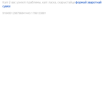
Калі ў вас узніклі праблемы, калі ласка, скарыстайце
формай зваротнай
сувязі
9184951298796841443
:
1786133881