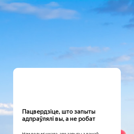
Пацвердзіце, што запыты
адпраўлялі вы, а не робат