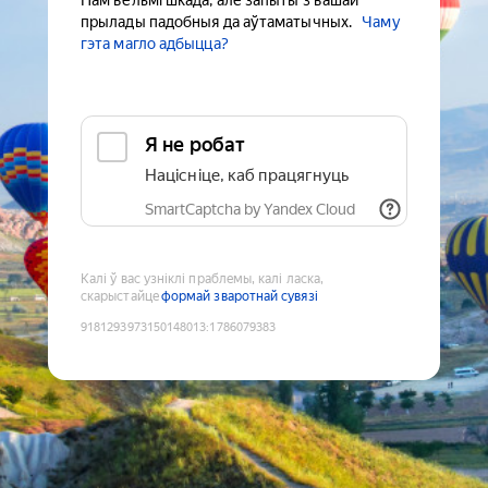
Нам вельмі шкада, але запыты з вашай
прылады падобныя да аўтаматычных.
Чаму
гэта магло адбыцца?
Я не робат
Націсніце, каб працягнуць
SmartCaptcha by Yandex Cloud
Калі ў вас узніклі праблемы, калі ласка,
скарыстайце
формай зваротнай сувязі
9181293973150148013
:
1786079383