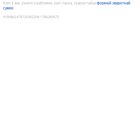
Калі ў вас узніклі праблемы, калі ласка, скарыстайце
формай зваротнай
сувязі
9194802478720382208
:
1786280675