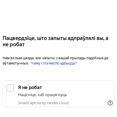
Пацвердзіце, што запыты адпраўлялі вы, а
не робат
Нам вельмі шкада, але запыты з вашай прылады падобныя да
аўтаматычных.
Чаму гэта магло адбыцца?
Я не робат
Націсніце, каб працягнуць
SmartCaptcha by Yandex Cloud