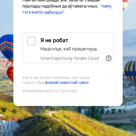
Нам вельмі шкада, але запыты з вашай
прылады падобныя да аўтаматычных.
Чаму
гэта магло адбыцца?
Я не робат
Націсніце, каб працягнуць
SmartCaptcha by Yandex Cloud
Калі ў вас узніклі праблемы, калі ласка,
скарыстайце
формай зваротнай сувязі
9185469898044883122
:
1786141609