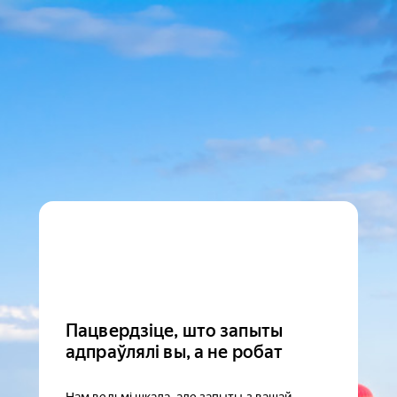
Пацвердзіце, што запыты
адпраўлялі вы, а не робат