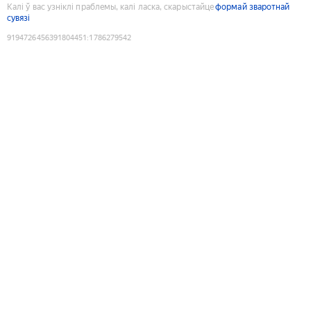
Калі ў вас узніклі праблемы, калі ласка, скарыстайце
формай зваротнай
сувязі
9194726456391804451
:
1786279542