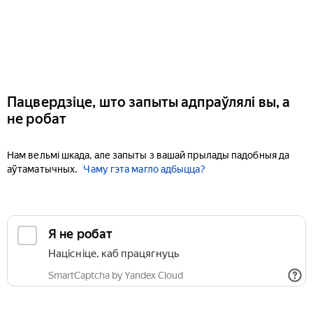
Пацвердзіце, што запыты адпраўлялі вы, а
не робат
Нам вельмі шкада, але запыты з вашай прылады падобныя да
аўтаматычных.
Чаму гэта магло адбыцца?
Я не робат
Націсніце, каб працягнуць
SmartCaptcha by Yandex Cloud