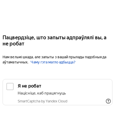
Пацвердзіце, што запыты адпраўлялі вы, а
не робат
Нам вельмі шкада, але запыты з вашай прылады падобныя да
аўтаматычных.
Чаму гэта магло адбыцца?
Я не робат
Націсніце, каб працягнуць
SmartCaptcha by Yandex Cloud