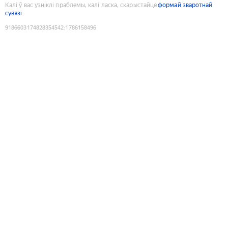
Калі ў вас узніклі праблемы, калі ласка, скарыстайце
формай зваротнай
сувязі
9186603174828354542
:
1786158496