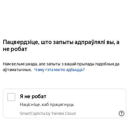
Пацвердзіце, што запыты адпраўлялі вы, а
не робат
Нам вельмі шкада, але запыты з вашай прылады падобныя да
аўтаматычных.
Чаму гэта магло адбыцца?
Я не робат
Націсніце, каб працягнуць
SmartCaptcha by Yandex Cloud