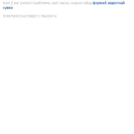
Калі ў вас узніклі праблемы, калі ласка, скарыстайце
формай зваротнай
сувязі
9189758501542199807
:
1786205514