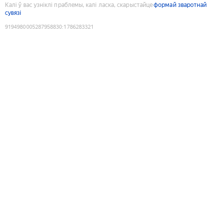
Калі ў вас узніклі праблемы, калі ласка, скарыстайце
формай зваротнай
сувязі
9194980005287958830
:
1786283321