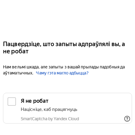
Пацвердзіце, што запыты адпраўлялі вы, а
не робат
Нам вельмі шкада, але запыты з вашай прылады падобныя да
аўтаматычных.
Чаму гэта магло адбыцца?
Я не робат
Націсніце, каб працягнуць
SmartCaptcha by Yandex Cloud