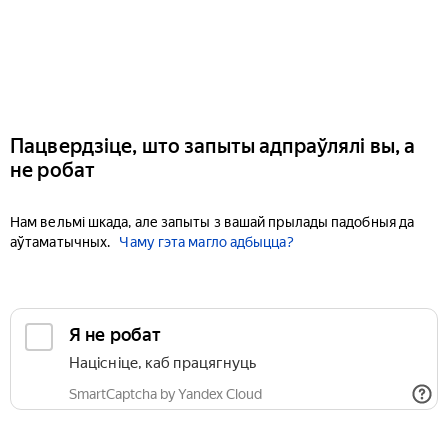
Пацвердзіце, што запыты адпраўлялі вы, а
не робат
Нам вельмі шкада, але запыты з вашай прылады падобныя да
аўтаматычных.
Чаму гэта магло адбыцца?
Я не робат
Націсніце, каб працягнуць
SmartCaptcha by Yandex Cloud