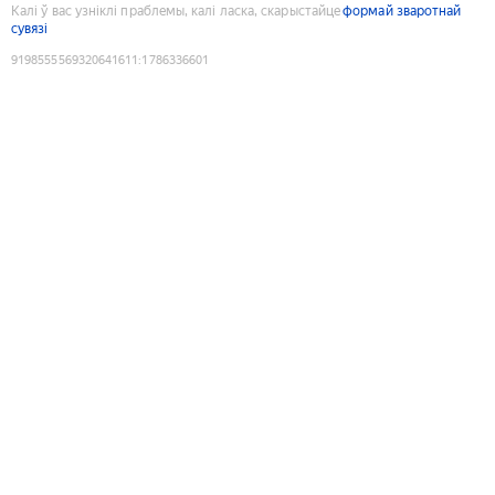
Калі ў вас узніклі праблемы, калі ласка, скарыстайце
формай зваротнай
сувязі
9198555569320641611
:
1786336601