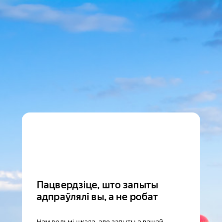
Пацвердзіце, што запыты
адпраўлялі вы, а не робат