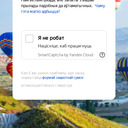
Нам вельмі шкада, але запыты з вашай
прылады падобныя да аўтаматычных.
Чаму
гэта магло адбыцца?
Я не робат
Націсніце, каб працягнуць
SmartCaptcha by Yandex Cloud
Калі ў вас узніклі праблемы, калі ласка,
скарыстайце
формай зваротнай сувязі
9179403024477381615
:
1786051205