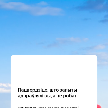
Пацвердзіце, што запыты
адпраўлялі вы, а не робат