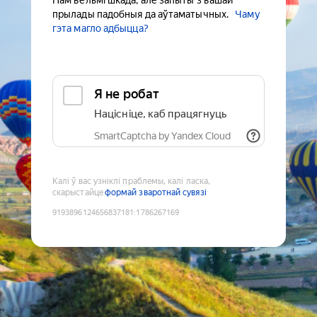
Нам вельмі шкада, але запыты з вашай
прылады падобныя да аўтаматычных.
Чаму
гэта магло адбыцца?
Я не робат
Націсніце, каб працягнуць
SmartCaptcha by Yandex Cloud
Калі ў вас узніклі праблемы, калі ласка,
скарыстайце
формай зваротнай сувязі
9193896124656837181
:
1786267169