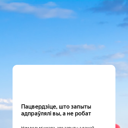
Пацвердзіце, што запыты
адпраўлялі вы, а не робат