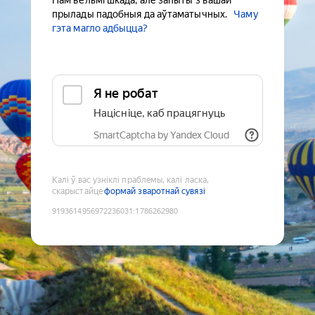
Нам вельмі шкада, але запыты з вашай
прылады падобныя да аўтаматычных.
Чаму
гэта магло адбыцца?
Я не робат
Націсніце, каб працягнуць
SmartCaptcha by Yandex Cloud
Калі ў вас узніклі праблемы, калі ласка,
скарыстайце
формай зваротнай сувязі
9193614956972236031
:
1786262980