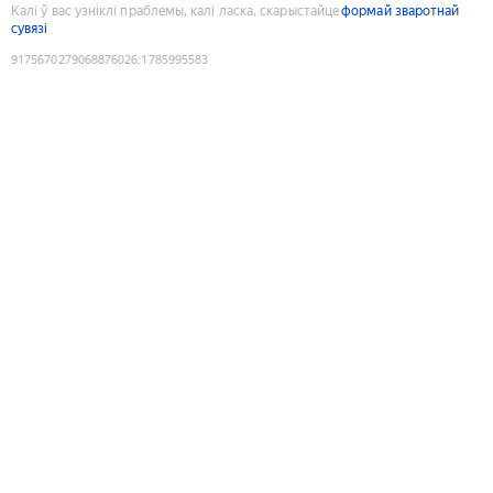
Калі ў вас узніклі праблемы, калі ласка, скарыстайце
формай зваротнай
сувязі
9175670279068876026
:
1785995583