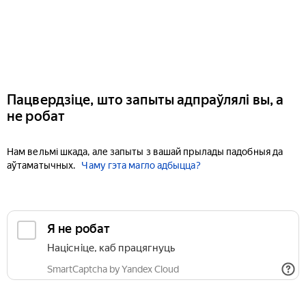
Пацвердзіце, што запыты адпраўлялі вы, а
не робат
Нам вельмі шкада, але запыты з вашай прылады падобныя да
аўтаматычных.
Чаму гэта магло адбыцца?
Я не робат
Націсніце, каб працягнуць
SmartCaptcha by Yandex Cloud