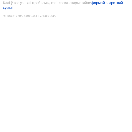
Калі ў вас узніклі праблемы, калі ласка, скарыстайце
формай зваротнай
сувязі
9178405778569885283
:
1786036345