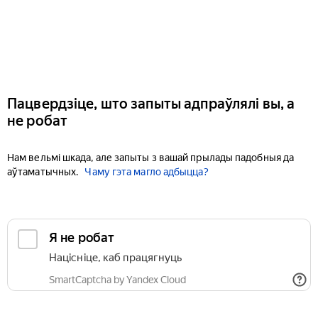
Пацвердзіце, што запыты адпраўлялі вы, а
не робат
Нам вельмі шкада, але запыты з вашай прылады падобныя да
аўтаматычных.
Чаму гэта магло адбыцца?
Я не робат
Націсніце, каб працягнуць
SmartCaptcha by Yandex Cloud