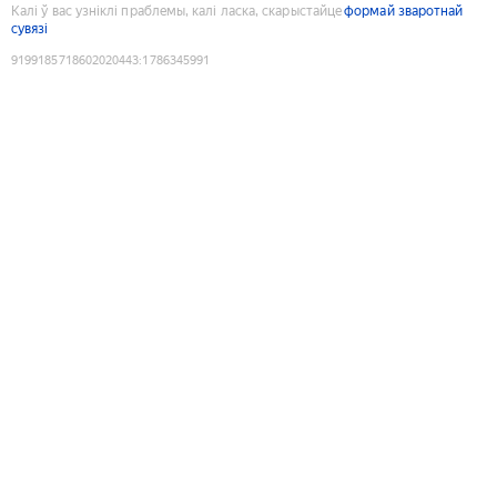
Калі ў вас узніклі праблемы, калі ласка, скарыстайце
формай зваротнай
сувязі
9199185718602020443
:
1786345991