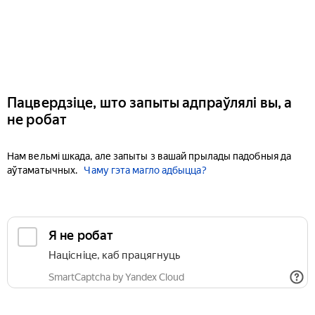
Пацвердзіце, што запыты адпраўлялі вы, а
не робат
Нам вельмі шкада, але запыты з вашай прылады падобныя да
аўтаматычных.
Чаму гэта магло адбыцца?
Я не робат
Націсніце, каб працягнуць
SmartCaptcha by Yandex Cloud