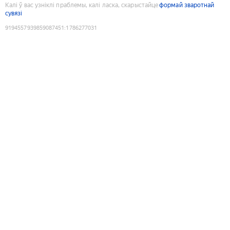
Калі ў вас узніклі праблемы, калі ласка, скарыстайце
формай зваротнай
сувязі
9194557939859087451
:
1786277031