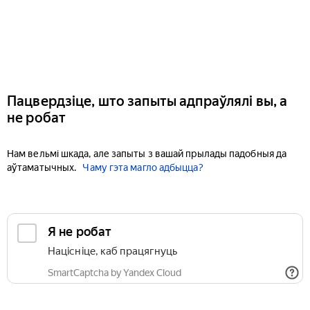
Пацвердзіце, што запыты адпраўлялі вы, а
не робат
Нам вельмі шкада, але запыты з вашай прылады падобныя да
аўтаматычных.
Чаму гэта магло адбыцца?
Я не робат
Націсніце, каб працягнуць
SmartCaptcha by Yandex Cloud