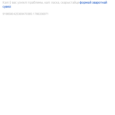
Калі ў вас узніклі праблемы, калі ласка, скарыстайце
формай зваротнай
сувязі
9198580425369470385
:
1786336971