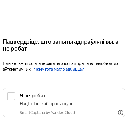
Пацвердзіце, што запыты адпраўлялі вы, а
не робат
Нам вельмі шкада, але запыты з вашай прылады падобныя да
аўтаматычных.
Чаму гэта магло адбыцца?
Я не робат
Націсніце, каб працягнуць
SmartCaptcha by Yandex Cloud