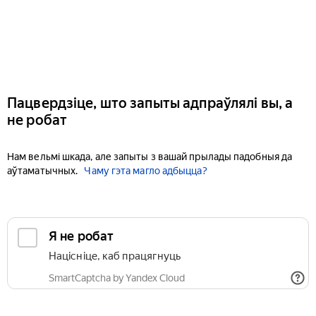
Пацвердзіце, што запыты адпраўлялі вы, а
не робат
Нам вельмі шкада, але запыты з вашай прылады падобныя да
аўтаматычных.
Чаму гэта магло адбыцца?
Я не робат
Націсніце, каб працягнуць
SmartCaptcha by Yandex Cloud