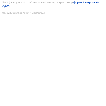
Калі ў вас узніклі праблемы, калі ласка, скарыстайце
формай зваротнай
сувязі
9175230035458678464
:
1785989023