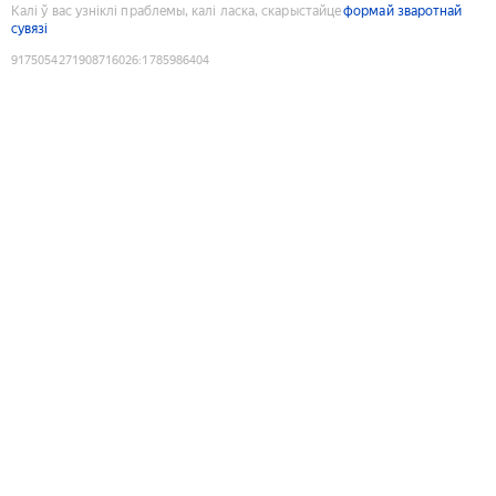
Калі ў вас узніклі праблемы, калі ласка, скарыстайце
формай зваротнай
сувязі
9175054271908716026
:
1785986404