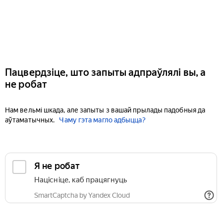
Пацвердзіце, што запыты адпраўлялі вы, а
не робат
Нам вельмі шкада, але запыты з вашай прылады падобныя да
аўтаматычных.
Чаму гэта магло адбыцца?
Я не робат
Націсніце, каб працягнуць
SmartCaptcha by Yandex Cloud