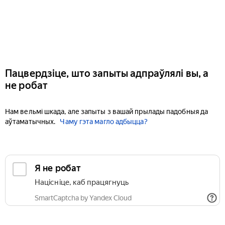
Пацвердзіце, што запыты адпраўлялі вы, а
не робат
Нам вельмі шкада, але запыты з вашай прылады падобныя да
аўтаматычных.
Чаму гэта магло адбыцца?
Я не робат
Націсніце, каб працягнуць
SmartCaptcha by Yandex Cloud