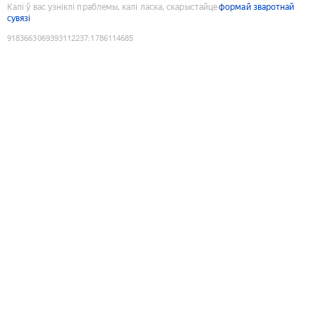
Калі ў вас узніклі праблемы, калі ласка, скарыстайце
формай зваротнай
сувязі
9183663069393112237
:
1786114685