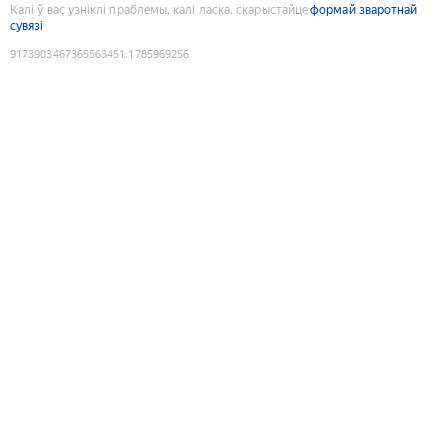
Калі ў вас узніклі праблемы, калі ласка, скарыстайце
формай зваротнай
сувязі
9173903467365563451
:
1785969256