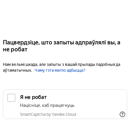
Пацвердзіце, што запыты адпраўлялі вы, а
не робат
Нам вельмі шкада, але запыты з вашай прылады падобныя да
аўтаматычных.
Чаму гэта магло адбыцца?
Я не робат
Націсніце, каб працягнуць
SmartCaptcha by Yandex Cloud