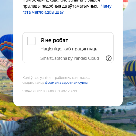
Нам вельмі шкада, але запыты з вашай
прылады падобныя да аўтаматычных.
Чаму
гэта магло адбыцца?
Я не робат
Націсніце, каб працягнуць
SmartCaptcha by Yandex Cloud
Калі ў вас узніклі праблемы, калі ласка,
скарыстайце
формай зваротнай сувязі
9184268001108360800
:
1786123699