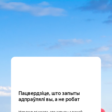
Пацвердзіце, што запыты
адпраўлялі вы, а не робат