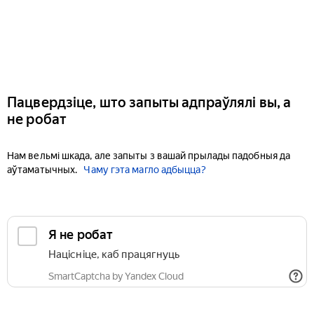
Пацвердзіце, што запыты адпраўлялі вы, а
не робат
Нам вельмі шкада, але запыты з вашай прылады падобныя да
аўтаматычных.
Чаму гэта магло адбыцца?
Я не робат
Націсніце, каб працягнуць
SmartCaptcha by Yandex Cloud