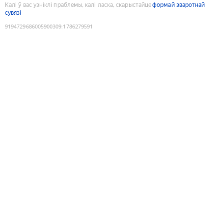
Калі ў вас узніклі праблемы, калі ласка, скарыстайце
формай зваротнай
сувязі
9194729686005900309
:
1786279591